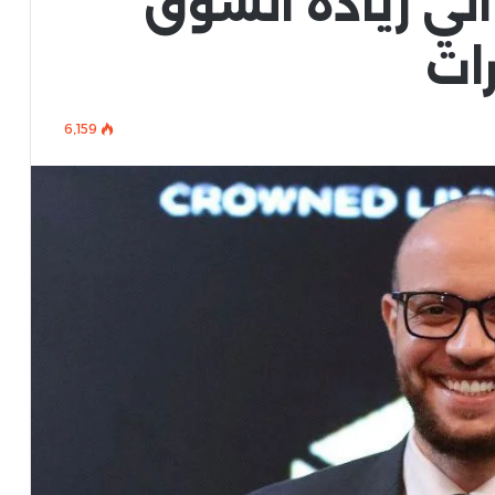
الي ريادة السوق
رات
6٬159