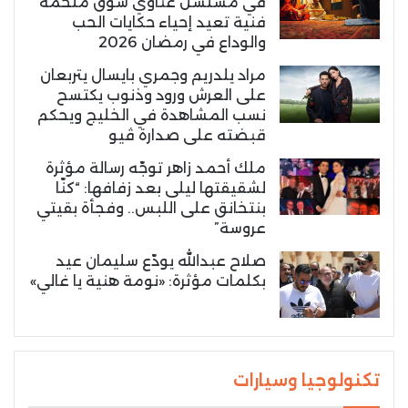
في مسلسل غناوي شوق ملحمة
فنية تعيد إحياء حكايات الحب
والوداع في رمضان 2026
مراد يلدريم وجمري بايسال يتربعان
على العرش ورود وذنوب يكتسح
نسب المشاهدة في الخليج ويحكم
قبضته على صدارة ڤيو
ملك أحمد زاهر توجّه رسالة مؤثرة
لشقيقتها ليلى بعد زفافها: “كنّا
بنتخانق على اللبس.. وفجأة بقيتي
عروسة”
صلاح عبدالله يودّع سليمان عيد
بكلمات مؤثرة: «نومة هنية يا غالي»
تكنولوجيا وسيارات