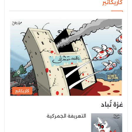
كاريكاتير
كاريكاتير
غزة تُباد
التعريفة الجمركية