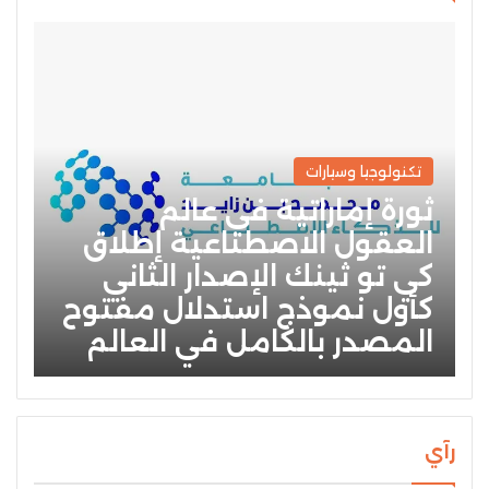
تكنولوجيا وسيارات
ثورة إماراتية في عالم
العقول الاصطناعية إطلاق
كي تو ثينك الإصدار الثاني
كأول نموذج استدلال مفتوح
المصدر بالكامل في العالم
رآي