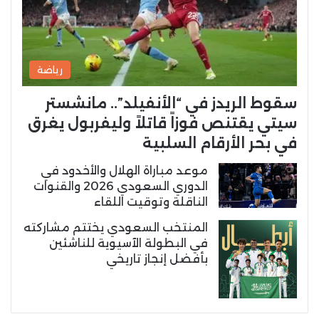
رياضة
سقوط الريدز في “الأنفيلد”.. مانشستر
سيتي يقتنص فوزاً قاتلاً وليفربول يغرق
في بحر الأرقام السلبية
موعد مباراة الهلال والأخدود في
الدوري السعودي 2026 والقنوات
الناقلة وتوقيت اللقاء
المنتخب السعودي يختتم مشاركته
في البطولة الآسيوية للناشئين
بأفضل إنجاز تاريخي