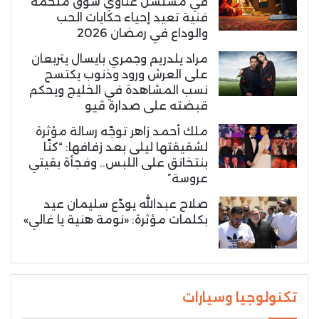
في مسلسل غناوي شوق ملحمة
فنية تعيد إحياء حكايات الحب
والوداع في رمضان 2026
مراد يلدريم وجمري بايسال يتربعان
على العرش ورود وذنوب يكتسح
نسب المشاهدة في الخليج ويحكم
قبضته على صدارة ڤيو
ملك أحمد زاهر توجّه رسالة مؤثرة
لشقيقتها ليلى بعد زفافها: “كنّا
بنتخانق على اللبس.. وفجأة بقيتي
عروسة”
صلاح عبدالله يودّع سليمان عيد
بكلمات مؤثرة: «نومة هنية يا غالي»
تكنولوجيا وسيارات