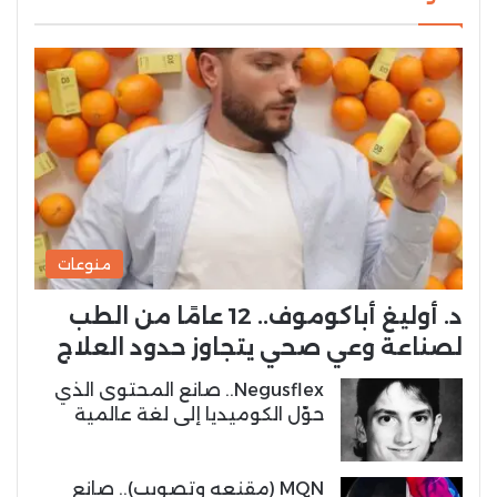
منوعات
د. أوليغ أباكوموف.. 12 عامًا من الطب
لصناعة وعي صحي يتجاوز حدود العلاج
Negusflex.. صانع المحتوى الذي
حوّل الكوميديا إلى لغة عالمية
MQN (مقنعه وتصويب).. صانع