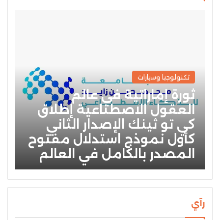
تكنولوجيا وسيارات
ثورة إماراتية في عالم
العقول الاصطناعية إطلاق
كي تو ثينك الإصدار الثاني
كأول نموذج استدلال مفتوح
المصدر بالكامل في العالم
رآي