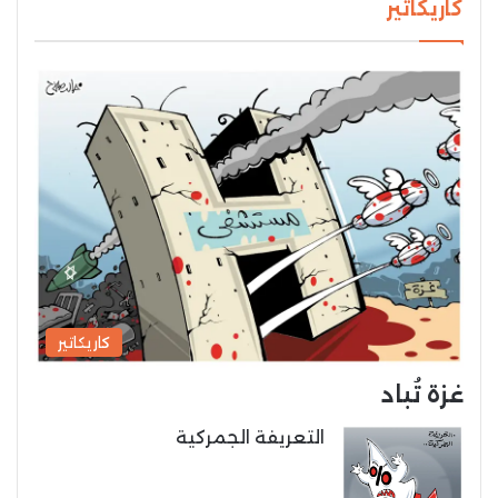
كاريكاتير
كاريكاتير
غزة تُباد
التعريفة الجمركية