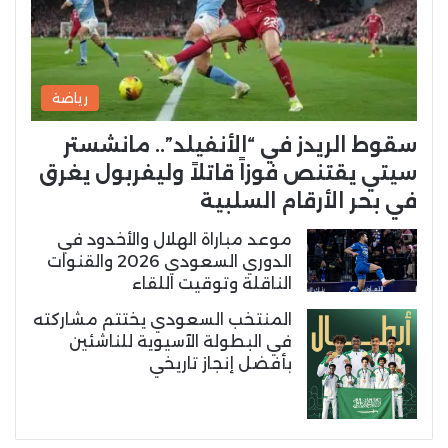
رياضة
سقوط الريدز في “الأنفيلد”.. مانشستر
سيتي يقتنص فوزاً قاتلاً وليفربول يغرق
في بحر الأرقام السلبية
موعد مباراة الهلال والأخدود في
الدوري السعودي 2026 والقنوات
الناقلة وتوقيت اللقاء
المنتخب السعودي يختتم مشاركته
في البطولة الآسيوية للناشئين
بأفضل إنجاز تاريخي