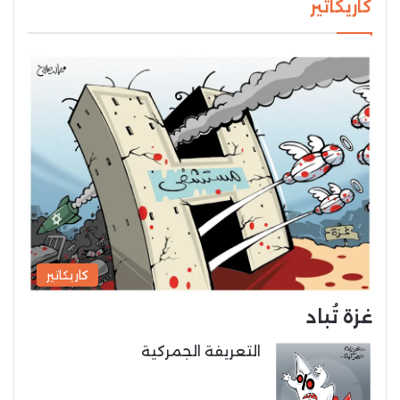
كاريكاتير
كاريكاتير
غزة تُباد
التعريفة الجمركية