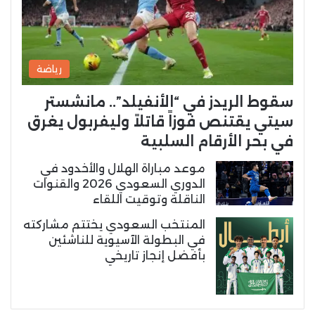
رياضة
سقوط الريدز في “الأنفيلد”.. مانشستر
سيتي يقتنص فوزاً قاتلاً وليفربول يغرق
في بحر الأرقام السلبية
موعد مباراة الهلال والأخدود في
الدوري السعودي 2026 والقنوات
الناقلة وتوقيت اللقاء
المنتخب السعودي يختتم مشاركته
في البطولة الآسيوية للناشئين
بأفضل إنجاز تاريخي