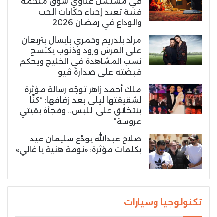
في مسلسل غناوي شوق ملحمة
فنية تعيد إحياء حكايات الحب
والوداع في رمضان 2026
مراد يلدريم وجمري بايسال يتربعان
على العرش ورود وذنوب يكتسح
نسب المشاهدة في الخليج ويحكم
قبضته على صدارة ڤيو
ملك أحمد زاهر توجّه رسالة مؤثرة
لشقيقتها ليلى بعد زفافها: “كنّا
بنتخانق على اللبس.. وفجأة بقيتي
عروسة”
صلاح عبدالله يودّع سليمان عيد
بكلمات مؤثرة: «نومة هنية يا غالي»
تكنولوجيا وسيارات