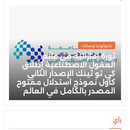
تكنولوجيا وسيارات
ثورة إماراتية في عالم
العقول الاصطناعية إطلاق
كي تو ثينك الإصدار الثاني
كأول نموذج استدلال مفتوح
المصدر بالكامل في العالم
رآي