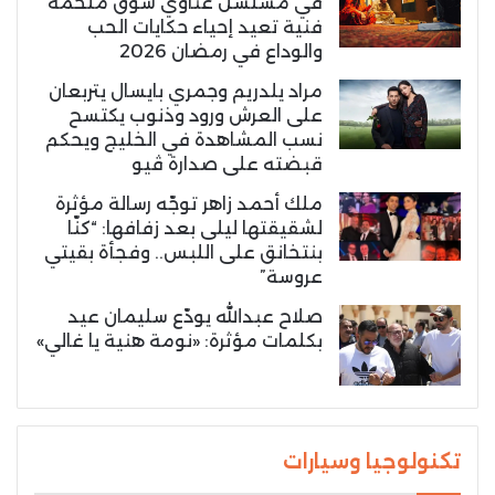
في مسلسل غناوي شوق ملحمة
فنية تعيد إحياء حكايات الحب
والوداع في رمضان 2026
مراد يلدريم وجمري بايسال يتربعان
على العرش ورود وذنوب يكتسح
نسب المشاهدة في الخليج ويحكم
قبضته على صدارة ڤيو
ملك أحمد زاهر توجّه رسالة مؤثرة
لشقيقتها ليلى بعد زفافها: “كنّا
بنتخانق على اللبس.. وفجأة بقيتي
عروسة”
صلاح عبدالله يودّع سليمان عيد
بكلمات مؤثرة: «نومة هنية يا غالي»
تكنولوجيا وسيارات