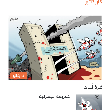
كاريكاتير
كاريكاتير
غزة تُباد
التعريفة الجمركية