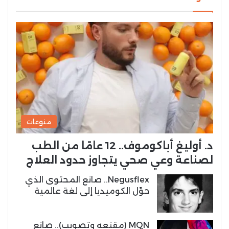
منوعات
د. أوليغ أباكوموف.. 12 عامًا من الطب
لصناعة وعي صحي يتجاوز حدود العلاج
Negusflex.. صانع المحتوى الذي
حوّل الكوميديا إلى لغة عالمية
MQN (مقنعه وتصويب).. صانع