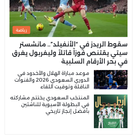
رياضة
سقوط الريدز في “الأنفيلد”.. مانشستر
سيتي يقتنص فوزاً قاتلاً وليفربول يغرق
في بحر الأرقام السلبية
موعد مباراة الهلال والأخدود في
الدوري السعودي 2026 والقنوات
الناقلة وتوقيت اللقاء
المنتخب السعودي يختتم مشاركته
في البطولة الآسيوية للناشئين
بأفضل إنجاز تاريخي