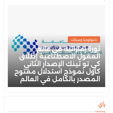
تكنولوجيا وسيارات
ثورة إماراتية في عالم
العقول الاصطناعية إطلاق
كي تو ثينك الإصدار الثاني
كأول نموذج استدلال مفتوح
المصدر بالكامل في العالم
رآي