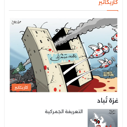
كاريكاتير
كاريكاتير
غزة تُباد
التعريفة الجمركية