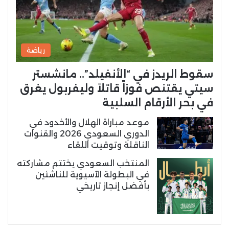
رياضة
سقوط الريدز في “الأنفيلد”.. مانشستر
سيتي يقتنص فوزاً قاتلاً وليفربول يغرق
في بحر الأرقام السلبية
موعد مباراة الهلال والأخدود في
الدوري السعودي 2026 والقنوات
الناقلة وتوقيت اللقاء
المنتخب السعودي يختتم مشاركته
في البطولة الآسيوية للناشئين
بأفضل إنجاز تاريخي