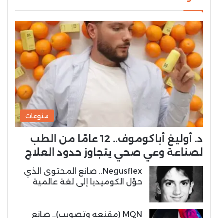
منوعات
د. أوليغ أباكوموف.. 12 عامًا من الطب
لصناعة وعي صحي يتجاوز حدود العلاج
Negusflex.. صانع المحتوى الذي
حوّل الكوميديا إلى لغة عالمية
MQN (مقنعه وتصويب).. صانع