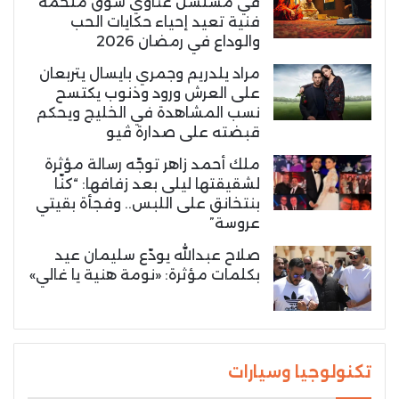
في مسلسل غناوي شوق ملحمة
فنية تعيد إحياء حكايات الحب
والوداع في رمضان 2026
مراد يلدريم وجمري بايسال يتربعان
على العرش ورود وذنوب يكتسح
نسب المشاهدة في الخليج ويحكم
قبضته على صدارة ڤيو
ملك أحمد زاهر توجّه رسالة مؤثرة
لشقيقتها ليلى بعد زفافها: “كنّا
بنتخانق على اللبس.. وفجأة بقيتي
عروسة”
صلاح عبدالله يودّع سليمان عيد
بكلمات مؤثرة: «نومة هنية يا غالي»
تكنولوجيا وسيارات