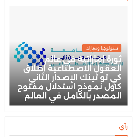
تكنولوجيا وسيارات
ثورة إماراتية في عالم
العقول الاصطناعية إطلاق
كي تو ثينك الإصدار الثاني
كأول نموذج استدلال مفتوح
المصدر بالكامل في العالم
رآي