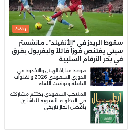
رياضة
سقوط الريدز في “الأنفيلد”.. مانشستر
سيتي يقتنص فوزاً قاتلاً وليفربول يغرق
في بحر الأرقام السلبية
موعد مباراة الهلال والأخدود في
الدوري السعودي 2026 والقنوات
الناقلة وتوقيت اللقاء
المنتخب السعودي يختتم مشاركته
في البطولة الآسيوية للناشئين
بأفضل إنجاز تاريخي