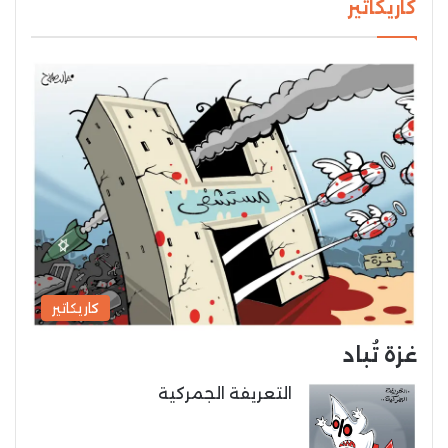
كاريكاتير
كاريكاتير
غزة تُباد
التعريفة الجمركية