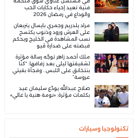
في مسلسل غناوي شوق ملحمة
فنية تعيد إحياء حكايات الحب
والوداع في رمضان 2026
مراد يلدريم وجمري بايسال يتربعان
على العرش ورود وذنوب يكتسح
نسب المشاهدة في الخليج ويحكم
قبضته على صدارة ڤيو
ملك أحمد زاهر توجّه رسالة مؤثرة
لشقيقتها ليلى بعد زفافها: “كنّا
بنتخانق على اللبس.. وفجأة بقيتي
عروسة”
صلاح عبدالله يودّع سليمان عيد
بكلمات مؤثرة: «نومة هنية يا غالي»
تكنولوجيا وسيارات