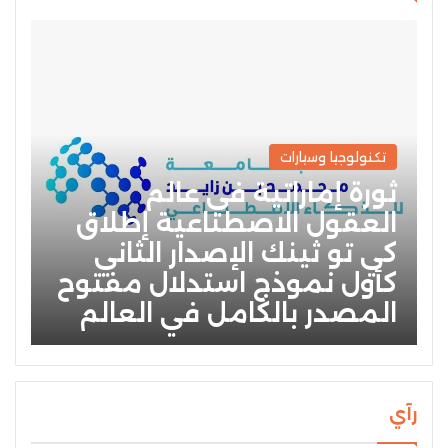
تكنولوجيا وسيارات
ثورة إماراتية في عالم
العقول الاصطناعية إطلاق
كي تو ثينك الإصدار الثاني
كأول نموذج استدلال مفتوح
المصدر بالكامل في العالم
رآي