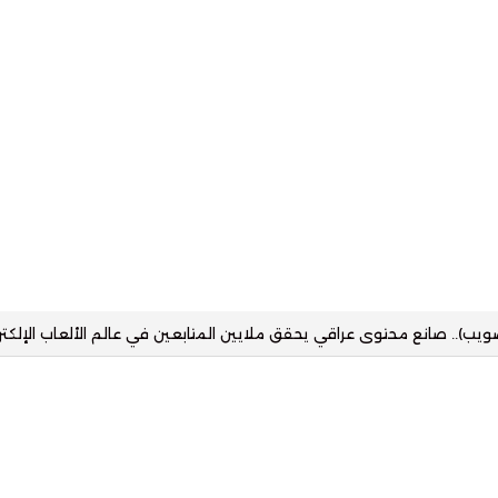
زز حضور التقنية في القطاع العقاري بمنصة رقمية تستهدف مختلف شرائح ا