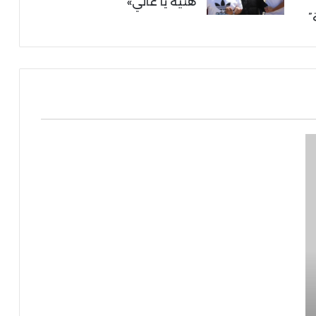
هنية يا غالي»
”