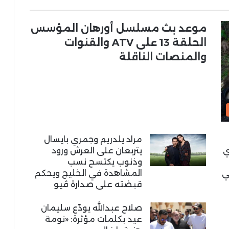
موعد بث مسلسل أورهان المؤسس
الحلقة 13 على ATV والقنوات
والمنصات الناقلة
مراد يلدريم وجمري بايسال
ي
يتربعان على العرش ورود
وذنوب يكتسح نسب
ي
المشاهدة في الخليج ويحكم
قبضته على صدارة ڤيو
صلاح عبدالله يودّع سليمان
عيد بكلمات مؤثرة: «نومة