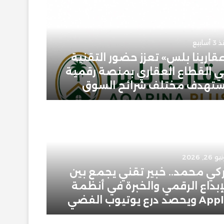
أسابيع
قارينا بلس» تعزز حضور التقنية
 القطاع العقاري بمنصة رقمية
يونيو 23, 2026
تهدف مختلف شرائح السوق
حمودي 
 26, 2026
يونيو 2, 2026
كي محمد.. خبير تقني يجمع بين
إبراهيم
إبداع الرقمي والخبرة في أنظمة
سعودية
ويحصد درع يوتيوب الفضي
في عال