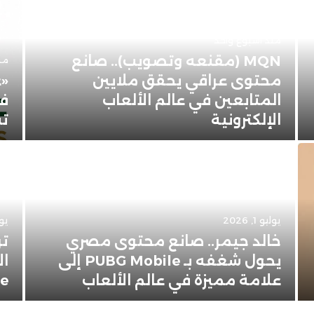
منذ أسبوع واحد
MQN (مقنعه وتصويب).. صانع
منذ 3 
محتوى عراقي يحقق ملايين
«ع
المتابعين في عالم الألعاب
في
الإلكترونية
تس
يوليو 1, 2026
يونيو
خالد جيمر.. صانع محتوى مصري
تر
يحول شغفه بـ PUBG Mobile إلى
ال
علامة مميزة في عالم الألعاب
Apple 