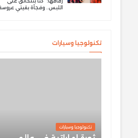
زفافها: “كنّا بنتخانق على
اللبس.. وفجأة بقيتي عروسة
تكنولوجيا وسيارات
تكنولوجيا وسيارات