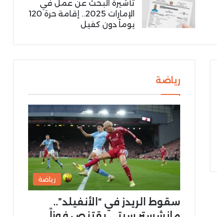
تأشيرة البحث عن عمل في
الإمارات 2025.. إقامة حرة 120
يوماً دون كفيل
رياضة
رياضة
سقوط الريدز في “الأنفيلد”..
مانشستر سيتي يقتنص فوزاً