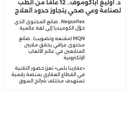
د. أوليغ أباكوموف.. 12 عامًا من الطب
لصناعة وعي صحي يتجاوز حدود العلاج
Negusflex.. صانع المحتوى الذي
حوّل الكوميديا إلى لغة عالمية
MQN (مقنعه وتصويب).. صانع
محتوى عراقي يحقق ملايين
المتابعين في عالم الألعاب
الإلكترونية
«عقارينا بلس» تعزز حضور التقنية
في القطاع العقاري بمنصة رقمية
تستهدف مختلف شرائح السوق