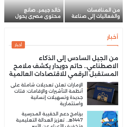
من المنافسات
خالد جيمر.. صانع
إ
والفعاليات إلى صناعة
محتوى مصري يحول
و
المحتوى.. سلطان
شغفه بـ PUBG Mobile
س
الصمعاني يواصل
إلى علامة مميزة في
ط
مسيرته في عالم
عالم الألعاب
ص
أخبار
السيارات المعدلة
ا
أخبار
من الجيل السادس إلى الذكاء
الاصطناعي.. حاتم دويدار يكشف ملامح
المستقبل الرقمي للاقتصادات العالمية
الإمارات تعلن تعديلات شاملة على
أنظمة التأشيرات والإقامات: فئات
جديدة وتسهيلات إنسانية
واستثمارية
برنامج دعم الحقيبة المدرسية
1447هـ.. تعزيز العدالة التعليمية
وتخفيف الأعباء عن الأسر