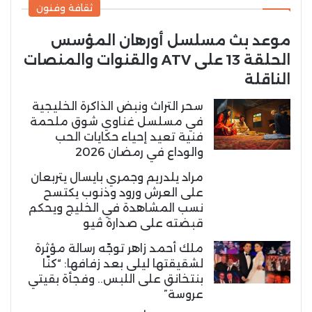
ثقافة وفنون
موعد بث مسلسل أورهان المؤسس
الحلقة 13 على ATV والقنوات والمنصات
الناقلة
سحر التراث ونبض الذاكرة الخليجية
في مسلسل غناوي شوق ملحمة
فنية تعيد إحياء حكايات الحب
والوداع في رمضان 2026
مراد يلدريم وجمري بايسال يتربعان
على العرش ورود وذنوب يكتسح
نسب المشاهدة في الخليج ويحكم
قبضته على صدارة ڤيو
ملك أحمد زاهر توجّه رسالة مؤثرة
لشقيقتها ليلى بعد زفافها: “كنّا
بنتخانق على اللبس.. وفجأة بقيتي
عروسة”