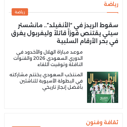
رياضة
رياضة
سقوط الريدز في “الأنفيلد”.. مانشستر
سيتي يقتنص فوزاً قاتلاً وليفربول يغرق
في بحر الأرقام السلبية
موعد مباراة الهلال والأخدود في
الدوري السعودي 2026 والقنوات
الناقلة وتوقيت اللقاء
المنتخب السعودي يختتم مشاركته
في البطولة الآسيوية للناشئين
بأفضل إنجاز تاريخي
ثقافة وفنون