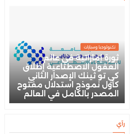
تكنولوجيا وسيارات
ثورة إماراتية في عالم
العقول الاصطناعية إطلاق
كي تو ثينك الإصدار الثاني
كأول نموذج استدلال مفتوح
المصدر بالكامل في العالم
رآي