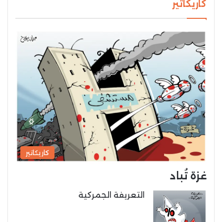
كاريكاتير
كاريكاتير
غزة تُباد
التعريفة الجمركية