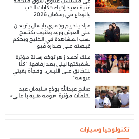
في مسلسل غناوي شوق ملحمة
فنية تعيد إحياء حكايات الحب
والوداع في رمضان 2026
مراد يلدريم وجمري بايسال يتربعان
على العرش ورود وذنوب يكتسح
نسب المشاهدة في الخليج ويحكم
قبضته على صدارة ڤيو
ملك أحمد زاهر توجّه رسالة مؤثرة
لشقيقتها ليلى بعد زفافها: “كنّا
بنتخانق على اللبس.. وفجأة بقيتي
عروسة”
صلاح عبدالله يودّع سليمان عيد
بكلمات مؤثرة: «نومة هنية يا غالي»
تكنولوجيا وسيارات