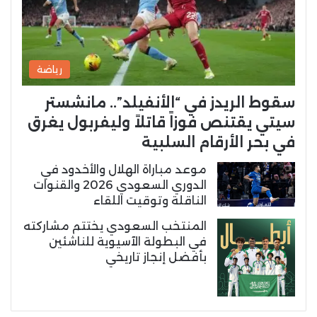
رياضة
سقوط الريدز في “الأنفيلد”.. مانشستر
سيتي يقتنص فوزاً قاتلاً وليفربول يغرق
في بحر الأرقام السلبية
موعد مباراة الهلال والأخدود في
الدوري السعودي 2026 والقنوات
الناقلة وتوقيت اللقاء
المنتخب السعودي يختتم مشاركته
في البطولة الآسيوية للناشئين
بأفضل إنجاز تاريخي