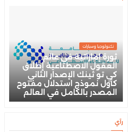
تكنولوجيا وسيارات
ثورة إماراتية في عالم
العقول الاصطناعية إطلاق
كي تو ثينك الإصدار الثاني
كأول نموذج استدلال مفتوح
المصدر بالكامل في العالم
رآي