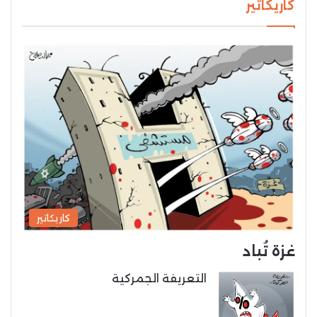
كاريكاتير
كاريكاتير
غزة تُباد
التعريفة الجمركية