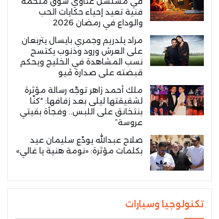
في مسلسل غناوي شوق ملحمة
فنية تعيد إحياء حكايات الحب
والوداع في رمضان 2026
مراد يلدريم وجمري بايسال يتربعان
على العرش ورود وذنوب يكتسح
نسب المشاهدة في الخليج ويحكم
قبضته على صدارة ڤيو
ملك أحمد زاهر توجّه رسالة مؤثرة
لشقيقتها ليلى بعد زفافها: “كنّا
بنتخانق على اللبس.. وفجأة بقيتي
عروسة”
صلاح عبدالله يودّع سليمان عيد
بكلمات مؤثرة: «نومة هنية يا غالي»
تكنولوجيا وسيارات