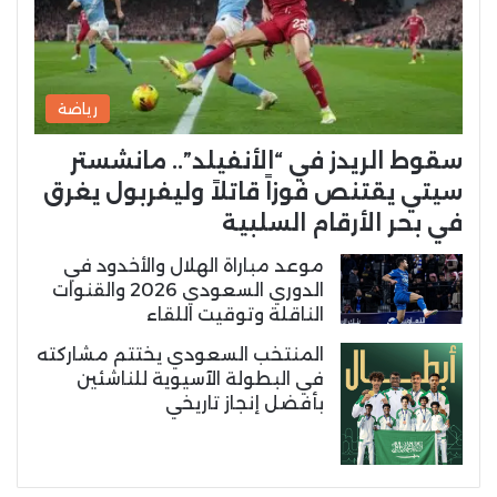
رياضة
سقوط الريدز في “الأنفيلد”.. مانشستر
سيتي يقتنص فوزاً قاتلاً وليفربول يغرق
في بحر الأرقام السلبية
موعد مباراة الهلال والأخدود في
الدوري السعودي 2026 والقنوات
الناقلة وتوقيت اللقاء
المنتخب السعودي يختتم مشاركته
في البطولة الآسيوية للناشئين
بأفضل إنجاز تاريخي