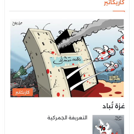
كاريكاتير
كاريكاتير
غزة تُباد
التعريفة الجمركية