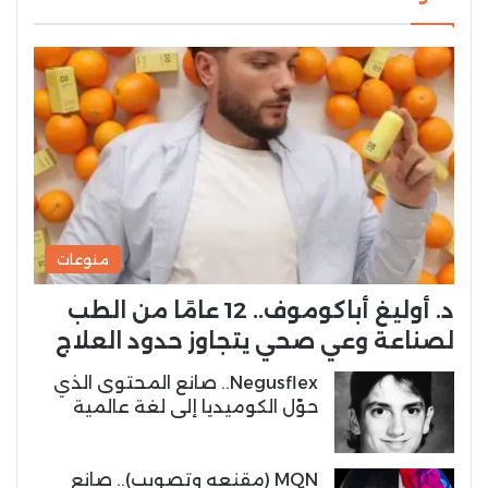
منوعات
د. أوليغ أباكوموف.. 12 عامًا من الطب
لصناعة وعي صحي يتجاوز حدود العلاج
Negusflex.. صانع المحتوى الذي
حوّل الكوميديا إلى لغة عالمية
MQN (مقنعه وتصويب).. صانع