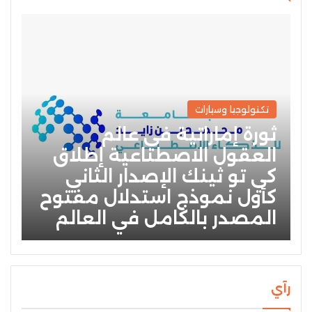
تكنولوجيا وسيارات
ثورة إماراتية في عالم
العقول الاصطناعية إطلاق
كي تو ثينك الإصدار الثاني
كأول نموذج استدلال مفتوح
المصدر بالكامل في العالم
رآي