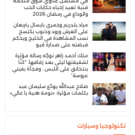
في مسلسل غناوي شوق ملحمة
فنية تعيد إحياء حكايات الحب
والوداع في رمضان 2026
مراد يلدريم وجمري بايسال يتربعان
على العرش ورود وذنوب يكتسح
نسب المشاهدة في الخليج ويحكم
قبضته على صدارة ڤيو
ملك أحمد زاهر توجّه رسالة مؤثرة
لشقيقتها ليلى بعد زفافها: “كنّا
بنتخانق على اللبس.. وفجأة بقيتي
عروسة”
صلاح عبدالله يودّع سليمان عيد
بكلمات مؤثرة: «نومة هنية يا غالي»
تكنولوجيا وسيارات