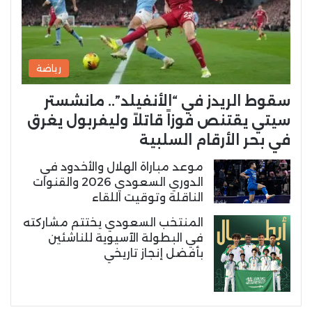
رياضة
سقوط الريدز في “الأنفيلد”.. مانشستر
سيتي يقتنص فوزاً قاتلاً وليفربول يغرق
في بحر الأرقام السلبية
موعد مباراة الهلال والأخدود في
الدوري السعودي 2026 والقنوات
الناقلة وتوقيت اللقاء
المنتخب السعودي يختتم مشاركته
في البطولة الآسيوية للناشئين
بأفضل إنجاز تاريخي