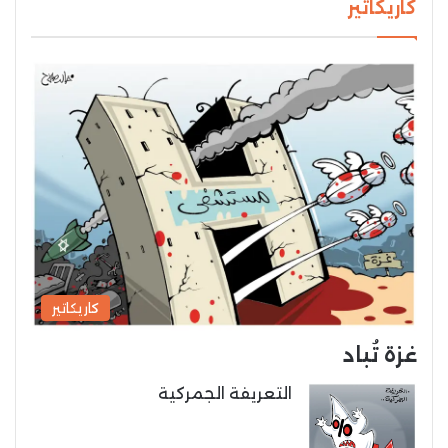
كاريكاتير
كاريكاتير
غزة تُباد
التعريفة الجمركية