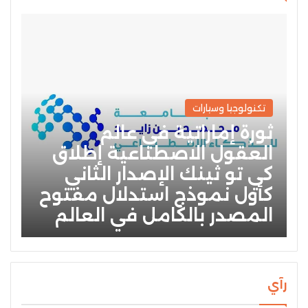
تكنولوجيا وسيارات
ثورة إماراتية في عالم
العقول الاصطناعية إطلاق
كي تو ثينك الإصدار الثاني
كأول نموذج استدلال مفتوح
المصدر بالكامل في العالم
رآي