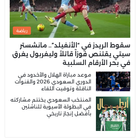
رياضة
سقوط الريدز في “الأنفيلد”.. مانشستر
سيتي يقتنص فوزاً قاتلاً وليفربول يغرق
في بحر الأرقام السلبية
موعد مباراة الهلال والأخدود في
الدوري السعودي 2026 والقنوات
الناقلة وتوقيت اللقاء
المنتخب السعودي يختتم مشاركته
في البطولة الآسيوية للناشئين
بأفضل إنجاز تاريخي