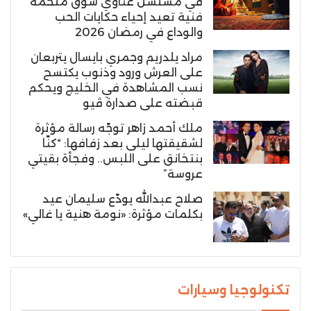
في مسلسل غناوي شوق ملحمة
فنية تعيد إحياء حكايات الحب
والوداع في رمضان 2026
مراد يلدريم وجمري بايسال يتربعان
على العرش ورود وذنوب يكتسح
نسب المشاهدة في الخليج ويحكم
قبضته على صدارة ڤيو
ملك أحمد زاهر توجّه رسالة مؤثرة
لشقيقتها ليلى بعد زفافها: “كنّا
بنتخانق على اللبس.. وفجأة بقيتي
عروسة”
صلاح عبدالله يودّع سليمان عيد
بكلمات مؤثرة: «نومة هنية يا غالي»
تكنولوجيا وسيارات