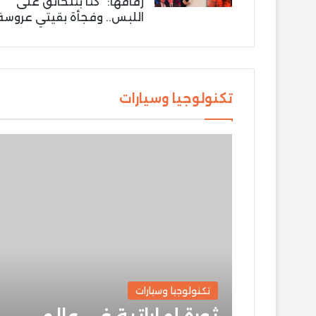
زفافها: “كنّا بنتخانق على
اللبس.. وفجأة بقيتي عروسة
تكنولوجيا وسيارات
تكنولوجيا وسيارات