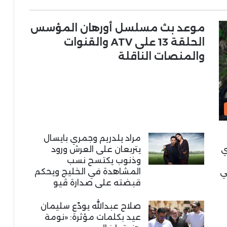
موعد بث مسلسل أورهان المؤسس
الحلقة 13 على ATV والقنوات
والمنصات الناقلة
مراد يلدريم وجمري بايسال
ي
يتربعان على العرش ورود
وذنوب يكتسح نسب
ي
المشاهدة في الخليج ويحكم
قبضته على صدارة ڤيو
صلاح عبدالله يودّع سليمان
عيد بكلمات مؤثرة: «نومة