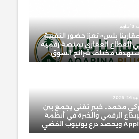
أسابيع
قارينا بلس» تعزز حضور التقنية
 القطاع العقاري بمنصة رقمية
يونيو 23, 2026
تهدف مختلف شرائح السوق
حمودي 
 26, 2026
يونيو 2, 2026
كي محمد.. خبير تقني يجمع بين
إبراهيم
إبداع الرقمي والخبرة في أنظمة
سعودية
ويحصد درع يوتيوب الفضي
في عال