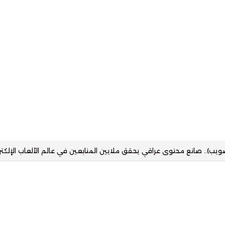
زز حضور التقنية في القطاع العقاري بمنصة رقمية تستهدف مختلف شرائح ا