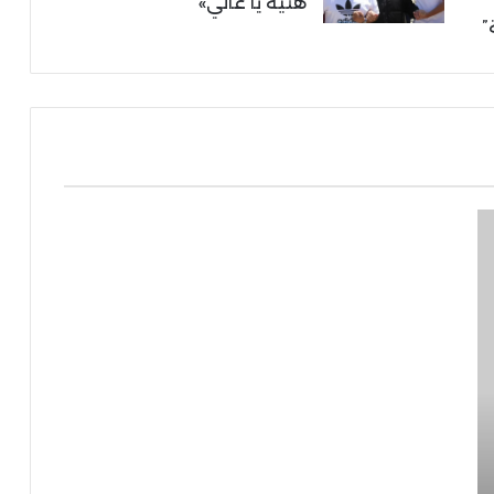
هنية يا غالي»
”