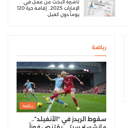
تأشيرة البحث عن عمل في
الإمارات 2025.. إقامة حرة 120
يوماً دون كفيل
رياضة
رياضة
سقوط الريدز في “الأنفيلد”..
مانشستر سيتي يقتنص فوزاً