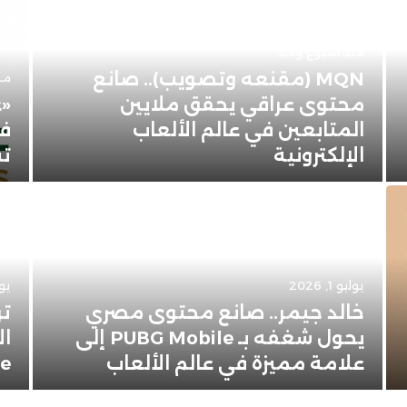
منذ أسبوع واحد
MQN (مقنعه وتصويب).. صانع
منذ 3 
محتوى عراقي يحقق ملايين
«ع
المتابعين في عالم الألعاب
في
الإلكترونية
تس
يوليو 1, 2026
يونيو
خالد جيمر.. صانع محتوى مصري
تر
يحول شغفه بـ PUBG Mobile إلى
ال
علامة مميزة في عالم الألعاب
Apple 