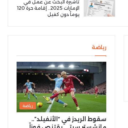
تأشيرة البحث عن عمل في
الإمارات 2025.. إقامة حرة 120
يوماً دون كفيل
رياضة
رياضة
سقوط الريدز في “الأنفيلد”..
مانشستر سيتي يقتنص فوزاً