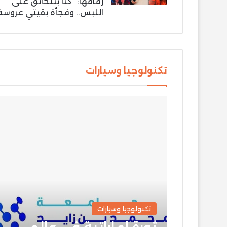
زفافها: “كنّا بنتخانق على
اللبس.. وفجأة بقيتي عروسة
تكنولوجيا وسيارات
تكنولوجيا وسيارات