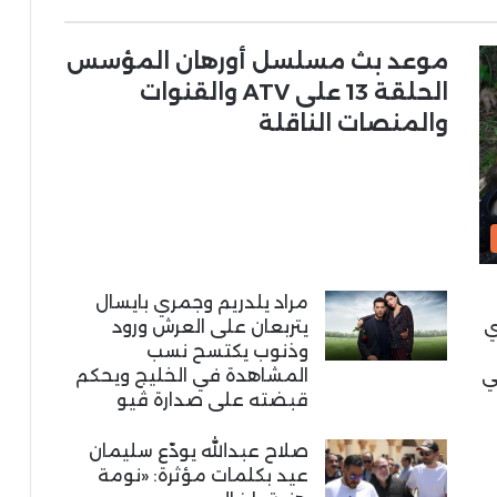
موعد بث مسلسل أورهان المؤسس
الحلقة 13 على ATV والقنوات
والمنصات الناقلة
مراد يلدريم وجمري بايسال
ي
يتربعان على العرش ورود
وذنوب يكتسح نسب
ي
المشاهدة في الخليج ويحكم
قبضته على صدارة ڤيو
صلاح عبدالله يودّع سليمان
عيد بكلمات مؤثرة: «نومة