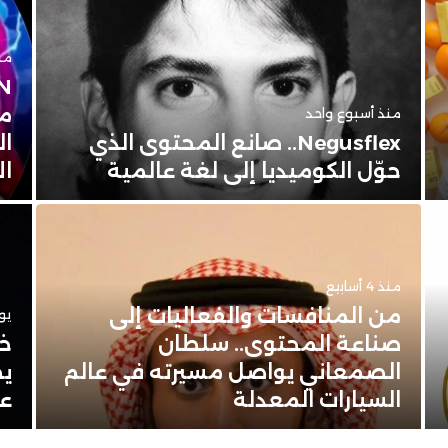
من
مح
منذ أسبوع واحد
Negusflex.. صانع المحتوى الذي
ال
حوّل الكوميديا إلى لغة عالمية
ال
منذ 4 أسابيع
من المنافسات والفعاليات إلى
يوليو
صناعة المحتوى.. سلطان
خا
الصمعاني يواصل مسيرته في عالم
السيارات المعدلة
عل