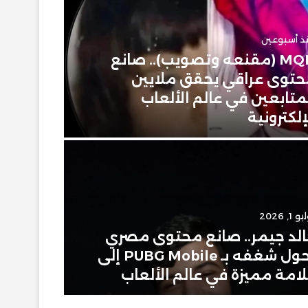
ذ أسبوعين
MQN (مقنعه وتصويب).. صانع
يونيو 26, 2026
توى عراقي يحقق ملايين
تركي مح
متابعين في عالم الألعاب
الإبداع
إلكترونية
Apple ويحصد درع يوتيوب الفضي
 1, 2026
لد جيمر.. صانع محتوى مصري
يونيو 13, 2026
يحول شغفه بـ PUBG Mobile إلى
امة مميزة في عالم الألعاب
مؤثر في