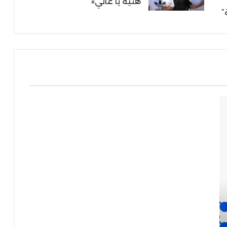
هنية يا غالي»
”