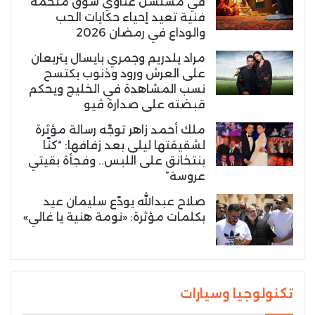
في مسلسل غناوي شوق ملحمة
فنية تعيد إحياء حكايات الحب
والوداع في رمضان 2026
مراد يلدريم وجمري بايسال يتربعان
على العرش ورود وذنوب يكتسح
نسب المشاهدة في الخليج ويحكم
قبضته على صدارة ڤيو
ملك أحمد زاهر توجّه رسالة مؤثرة
لشقيقتها ليلى بعد زفافها: “كنّا
بنتخانق على اللبس.. وفجأة بقيتي
عروسة”
صلاح عبدالله يودّع سليمان عيد
بكلمات مؤثرة: «نومة هنية يا غالي»
تكنولوجيا وسيارات