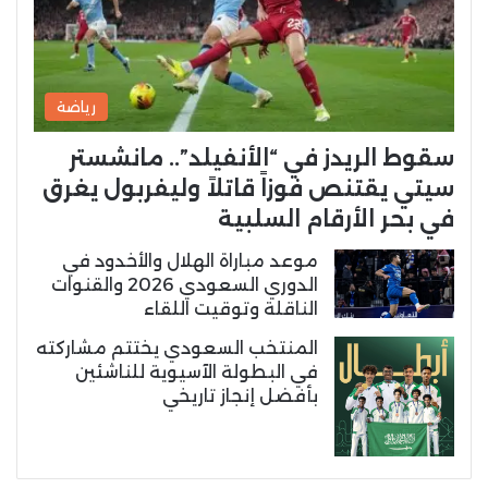
رياضة
سقوط الريدز في “الأنفيلد”.. مانشستر
سيتي يقتنص فوزاً قاتلاً وليفربول يغرق
في بحر الأرقام السلبية
موعد مباراة الهلال والأخدود في
الدوري السعودي 2026 والقنوات
الناقلة وتوقيت اللقاء
المنتخب السعودي يختتم مشاركته
في البطولة الآسيوية للناشئين
بأفضل إنجاز تاريخي