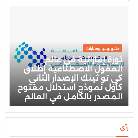
تكنولوجيا وسيارات
ثورة إماراتية في عالم
العقول الاصطناعية إطلاق
كي تو ثينك الإصدار الثاني
كأول نموذج استدلال مفتوح
المصدر بالكامل في العالم
رآي