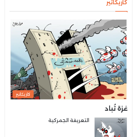
كاريكاتير
كاريكاتير
غزة تُباد
التعريفة الجمركية