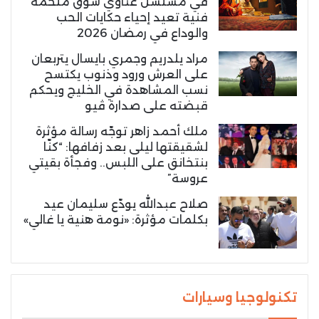
في مسلسل غناوي شوق ملحمة
فنية تعيد إحياء حكايات الحب
والوداع في رمضان 2026
مراد يلدريم وجمري بايسال يتربعان
على العرش ورود وذنوب يكتسح
نسب المشاهدة في الخليج ويحكم
قبضته على صدارة ڤيو
ملك أحمد زاهر توجّه رسالة مؤثرة
لشقيقتها ليلى بعد زفافها: “كنّا
بنتخانق على اللبس.. وفجأة بقيتي
عروسة”
صلاح عبدالله يودّع سليمان عيد
بكلمات مؤثرة: «نومة هنية يا غالي»
تكنولوجيا وسيارات