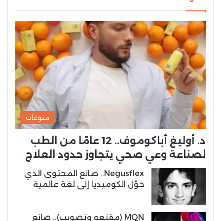
منوعات
د. أوليغ أباكوموف.. 12 عامًا من الطب
لصناعة وعي صحي يتجاوز حدود العلاج
Negusflex.. صانع المحتوى الذي
حوّل الكوميديا إلى لغة عالمية
MQN (مقنعه وتصويب).. صانع