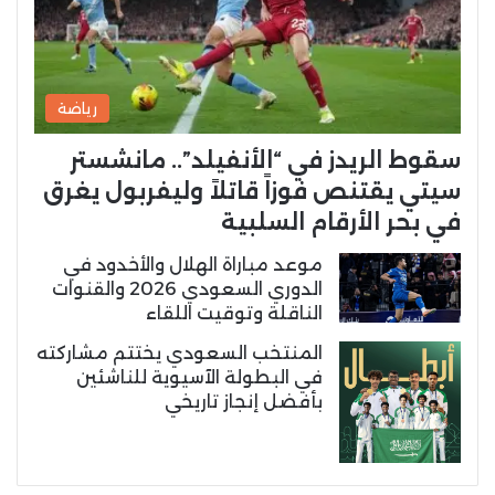
رياضة
سقوط الريدز في “الأنفيلد”.. مانشستر
سيتي يقتنص فوزاً قاتلاً وليفربول يغرق
في بحر الأرقام السلبية
موعد مباراة الهلال والأخدود في
الدوري السعودي 2026 والقنوات
الناقلة وتوقيت اللقاء
المنتخب السعودي يختتم مشاركته
في البطولة الآسيوية للناشئين
بأفضل إنجاز تاريخي