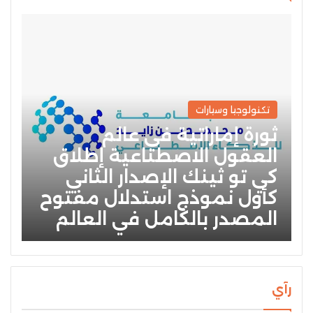
تكنولوجيا وسيارات
ثورة إماراتية في عالم
العقول الاصطناعية إطلاق
كي تو ثينك الإصدار الثاني
كأول نموذج استدلال مفتوح
المصدر بالكامل في العالم
رآي