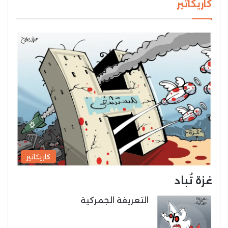
كاريكاتير
كاريكاتير
غزة تُباد
التعريفة الجمركية