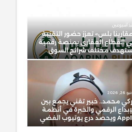
ذ أسبوعين
قارينا بلس» تعزز حضور التقنية
 القطاع العقاري بمنصة رقمية
يونيو 23, 2026
تهدف مختلف شرائح السوق
حمودي 
 26, 2026
يونيو 2, 2026
كي محمد.. خبير تقني يجمع بين
إبراهيم
إبداع الرقمي والخبرة في أنظمة
سعودية
ويحصد درع يوتيوب الفضي
في عال