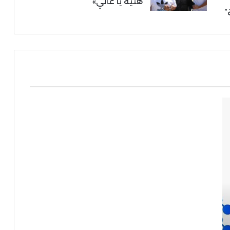
هنية يا غالي»
”