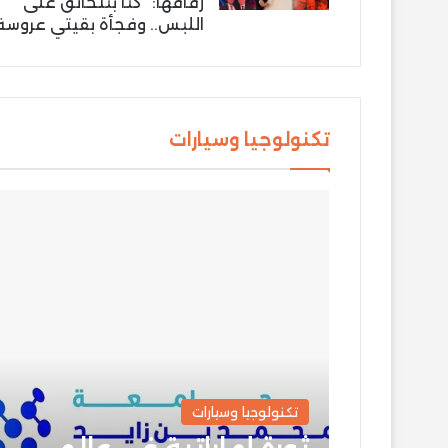
زفافها: “كنّا بنتخانق على
اللبس.. وفجأة بقيتي عروسة
تكنولوجيا وسيارات
تكنولوجيا وسيارات