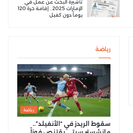
تأشيرة البحث عن عمل في
الإمارات 2025.. إقامة حرة 120
يوماً دون كفيل
رياضة
رياضة
سقوط الريدز في “الأنفيلد”..
مانشستر سيتي يقتنص فوزاً