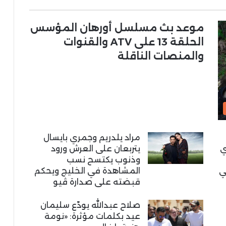
موعد بث مسلسل أورهان المؤسس
الحلقة 13 على ATV والقنوات
والمنصات الناقلة
مراد يلدريم وجمري بايسال
ي
يتربعان على العرش ورود
وذنوب يكتسح نسب
ي
المشاهدة في الخليج ويحكم
قبضته على صدارة ڤيو
صلاح عبدالله يودّع سليمان
عيد بكلمات مؤثرة: «نومة