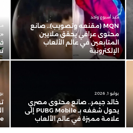
منذ أسبوع واحد
MQN (مقنعه وتصويب).. صانع
من
محتوى عراقي يحقق ملايين
«ع
المتابعين في عالم الألعاب
في
الإلكترونية
تس
يوليو 1, 2026
يونيو
خالد جيمر.. صانع محتوى مصري
تر
يحول شغفه بـ PUBG Mobile إلى
ال
علامة مميزة في عالم الألعاب
Apple 