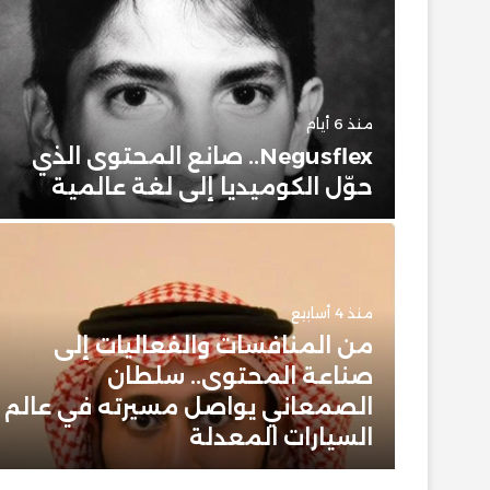
منذ 6 أيام
حضور
Negusflex.. صانع المحتوى الذي
حوّل الكوميديا إلى لغة عالمية
منذ 4 أسابيع
من المنافسات والفعاليات إلى
 وبيت
صناعة المحتوى.. سلطان
 عن
الصمعاني يواصل مسيرته في عالم
ن
السيارات المعدلة