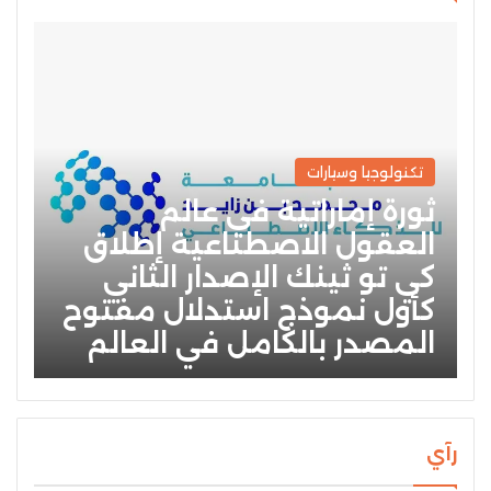
تكنولوجيا وسيارات
ثورة إماراتية في عالم
العقول الاصطناعية إطلاق
كي تو ثينك الإصدار الثاني
كأول نموذج استدلال مفتوح
المصدر بالكامل في العالم
رآي