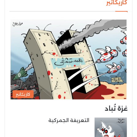
كاريكاتير
كاريكاتير
غزة تُباد
التعريفة الجمركية