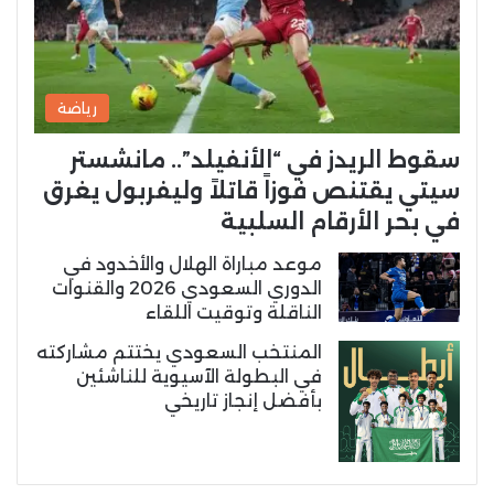
رياضة
سقوط الريدز في “الأنفيلد”.. مانشستر
سيتي يقتنص فوزاً قاتلاً وليفربول يغرق
في بحر الأرقام السلبية
موعد مباراة الهلال والأخدود في
الدوري السعودي 2026 والقنوات
الناقلة وتوقيت اللقاء
المنتخب السعودي يختتم مشاركته
في البطولة الآسيوية للناشئين
بأفضل إنجاز تاريخي