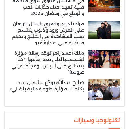
في مسلسل غناوي شوق ملحمة
فنية تعيد إحياء حكايات الحب
والوداع في رمضان 2026
مراد يلدريم وجمري بايسال يتربعان
على العرش ورود وذنوب يكتسح
نسب المشاهدة في الخليج ويحكم
قبضته على صدارة ڤيو
ملك أحمد زاهر توجّه رسالة مؤثرة
لشقيقتها ليلى بعد زفافها: “كنّا
بنتخانق على اللبس.. وفجأة بقيتي
عروسة”
صلاح عبدالله يودّع سليمان عيد
بكلمات مؤثرة: «نومة هنية يا غالي»
تكنولوجيا وسيارات