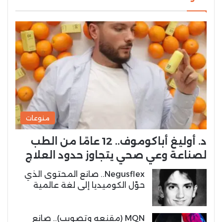
منوعات
د. أوليغ أباكوموف.. 12 عامًا من الطب
لصناعة وعي صحي يتجاوز حدود العلاج
Negusflex.. صانع المحتوى الذي
حوّل الكوميديا إلى لغة عالمية
MQN (مقنعه وتصويب).. صانع