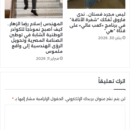
ليس مجرد فستان.. ندى
فاروق تُفكك “شفرة الأناقة”
المهندس إسلام رضا الزهار..
في برنامج «كعب عالي» على
كيف أصبح نموذجاً للكوادر
قناة “هي”
الوطنية الشابة في توطين
يناير 30, 2026
الصناعة المصرية وتحويل
الرؤى الهندسية إلى واقع
ملموس
فبراير 11, 2026
اترك تعليقاً
لن يتم نشر عنوان بريدك الإلكتروني.
الحقول الإلزامية مشار إليها بـ
*
ا
ل
ت