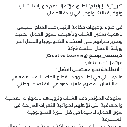
“كرييتيف إيرنينج” تطلق مؤتمرًا لدعم مهارات الشباب
وتوظيف التكنولوجيا في ريادة الأعمال
في ضوء توجيهات فخامة الرئيس عبد الفتاح السيسي
بأهمية تمكين الشباب وتأهيلهم لسوق العمل الحديث،
وتعزيز قدراتهم على استخدام التكنولوجيا والعمل الحر
وريادة الأعمال، نظمت شركة
كرييتيف_إيرنينج (Creative Learning)
مؤتمرًا تحت عنوان:
“الانطلاقة نحو مستقبل أفضل”،
والذي يأتي في إطار جهود القطاع الخاص للمساهمة في
بناء الإنسان المصري وتعزيز دوره في الاقتصاد الوطني.
استهدف المؤتمر دعم الشباب وتزويدهم بالمهارات العملية
والمعرفية التي تؤهلهم لمواكبة التغيرات السريعة في
سوق العمل، لا سيما في ظل الثورة التكنولوجية
المتسارعة.
وشهدت فعاليات المؤتمر مشاركة واسعة من رواد الأعمال