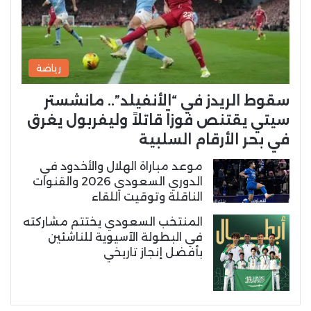
رياضة
سقوط الريدز في “الأنفيلد”.. مانشستر
سيتي يقتنص فوزاً قاتلاً وليفربول يغرق
في بحر الأرقام السلبية
موعد مباراة الهلال والأخدود في
الدوري السعودي 2026 والقنوات
الناقلة وتوقيت اللقاء
المنتخب السعودي يختتم مشاركته
في البطولة الآسيوية للناشئين
بأفضل إنجاز تاريخي