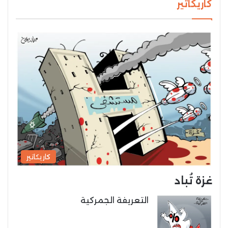
كاريكاتير
كاريكاتير
غزة تُباد
التعريفة الجمركية