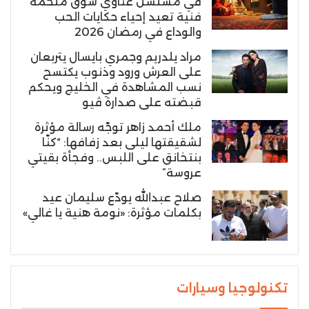
في مسلسل غناوي شوق ملحمة
فنية تعيد إحياء حكايات الحب
والوداع في رمضان 2026
مراد يلدريم وجمري بايسال يتربعان
على العرش ورود وذنوب يكتسح
نسب المشاهدة في الخليج ويحكم
قبضته على صدارة ڤيو
ملك أحمد زاهر توجّه رسالة مؤثرة
لشقيقتها ليلى بعد زفافها: “كنّا
بنتخانق على اللبس.. وفجأة بقيتي
عروسة”
صلاح عبدالله يودّع سليمان عيد
بكلمات مؤثرة: «نومة هنية يا غالي»
تكنولوجيا وسيارات