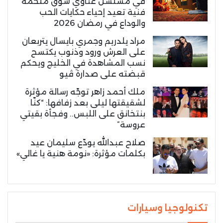
في مسلسل غناوي شوق ملحمة
فنية تعيد إحياء حكايات الحب
والوداع في رمضان 2026
مراد يلدريم وجمري بايسال يتربعان
على العرش ورود وذنوب يكتسح
نسب المشاهدة في الخليج ويحكم
قبضته على صدارة ڤيو
ملك أحمد زاهر توجّه رسالة مؤثرة
لشقيقتها ليلى بعد زفافها: “كنّا
بنتخانق على اللبس.. وفجأة بقيتي
عروسة”
صلاح عبدالله يودّع سليمان عيد
بكلمات مؤثرة: «نومة هنية يا غالي»
تكنولوجيا وسيارات