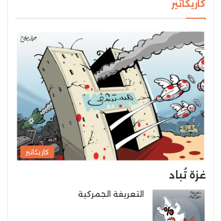
كاريكاتير
كاريكاتير
غزة تُباد
التعريفة الجمركية