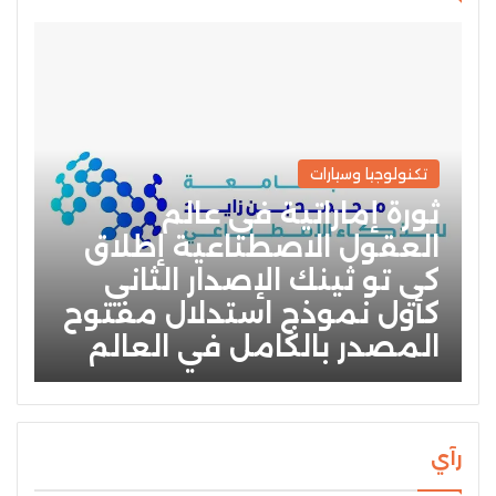
تكنولوجيا وسيارات
ثورة إماراتية في عالم
العقول الاصطناعية إطلاق
كي تو ثينك الإصدار الثاني
كأول نموذج استدلال مفتوح
المصدر بالكامل في العالم
رآي