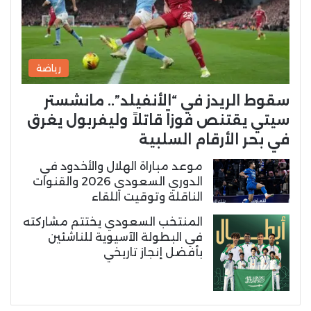
رياضة
سقوط الريدز في “الأنفيلد”.. مانشستر
سيتي يقتنص فوزاً قاتلاً وليفربول يغرق
في بحر الأرقام السلبية
موعد مباراة الهلال والأخدود في
الدوري السعودي 2026 والقنوات
الناقلة وتوقيت اللقاء
المنتخب السعودي يختتم مشاركته
في البطولة الآسيوية للناشئين
بأفضل إنجاز تاريخي