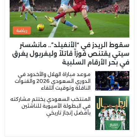
رياضة
سقوط الريدز في “الأنفيلد”.. مانشستر
سيتي يقتنص فوزاً قاتلاً وليفربول يغرق
في بحر الأرقام السلبية
موعد مباراة الهلال والأخدود في
الدوري السعودي 2026 والقنوات
الناقلة وتوقيت اللقاء
المنتخب السعودي يختتم مشاركته
في البطولة الآسيوية للناشئين
بأفضل إنجاز تاريخي