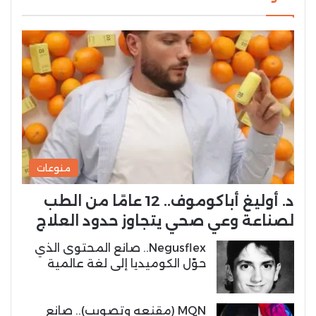
منوعات
د. أوليغ أباكوموف.. 12 عامًا من الطب
لصناعة وعي صحي يتجاوز حدود العلاج
Negusflex.. صانع المحتوى الذي
حوّل الكوميديا إلى لغة عالمية
MQN (مقنعه وتصويب).. صانع