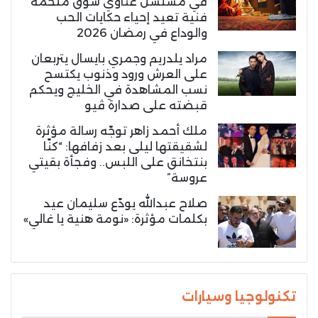
في مسلسل غناوي شوق ملحمة
فنية تعيد إحياء حكايات الحب
والوداع في رمضان 2026
مراد يلدريم وجمري بايسال يتربعان
على العرش ورود وذنوب يكتسح
نسب المشاهدة في الخليج ويحكم
قبضته على صدارة ڤيو
ملك أحمد زاهر توجّه رسالة مؤثرة
لشقيقتها ليلى بعد زفافها: “كنّا
بنتخانق على اللبس.. وفجأة بقيتي
عروسة”
صلاح عبدالله يودّع سليمان عيد
بكلمات مؤثرة: «نومة هنية يا غالي»
تكنولوجيا وسيارات