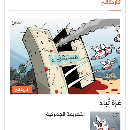
كاريكاتير
كاريكاتير
غزة تُباد
التعريفة الجمركية